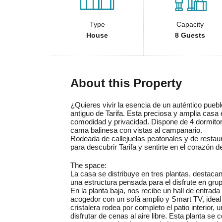
Type
Capacity
House
8 Guests
About this Property
¿Quieres vivir la esencia de un auténtico pue
antiguo de Tarifa. Esta preciosa y amplia cas
comodidad y privacidad. Dispone de 4 dormitori
cama balinesa con vistas al campanario.
Rodeada de callejuelas peatonales y de restaura
para descubrir Tarifa y sentirte en el corazón d
The space:
La casa se distribuye en tres plantas, destaca
una estructura pensada para el disfrute en grupo
En la planta baja, nos recibe un hall de entrad
acogedor con un sofá amplio y Smart TV, ideal p
cristalera rodea por completo el patio interior
disfrutar de cenas al aire libre. Esta planta se