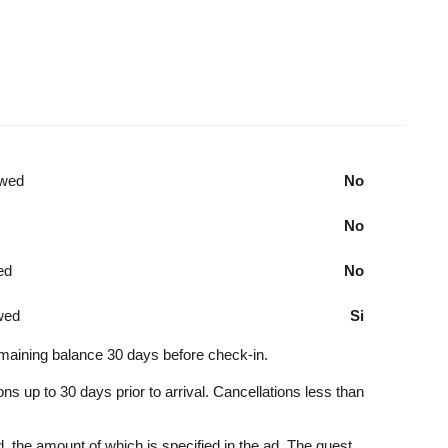
owed
No
No
ed
No
wed
Si
aining balance 30 days before check-in.
ns up to 30 days prior to arrival. Cancellations less than
, the amount of which is specified in the ad. The guest