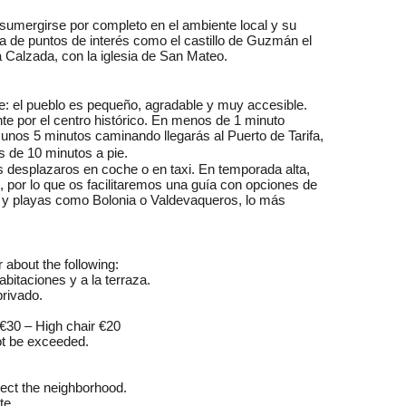
y sumergirse por completo en el ambiente local y su
a de puntos de interés como el castillo de Guzmán el
 La Calzada, con la iglesia de San Mateo.
e: el pueblo es pequeño, agradable y muy accesible.
 por el centro histórico. En menos de 1 minuto
 unos 5 minutos caminando llegarás al Puerto de Tarifa,
s de 10 minutos a pie.
s desplazaros en coche o en taxi. En temporada alta,
, por lo que os facilitaremos una guía con opciones de
s y playas como Bolonia o Valdevaqueros, lo más
 about the following:
bitaciones y a la terraza.
privado.
b €30 – High chair €20
ot be exceeded.
pect the neighborhood.
te.