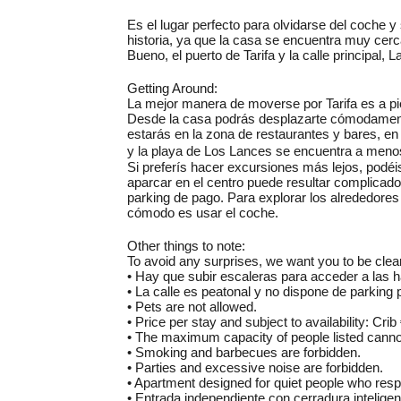
Es el lugar perfecto para olvidarse del coche 
historia, ya que la casa se encuentra muy cerc
Bueno, el puerto de Tarifa y la calle principal,
Getting Around:
La mejor manera de moverse por Tarifa es a pi
Desde la casa podrás desplazarte cómodamente
estarás en la zona de restaurantes y bares, en
y la playa de Los Lances se encuentra a meno
Si preferís hacer excursiones más lejos, podéi
aparcar en el centro puede resultar complicado
parking de pago. Para explorar los alrededore
cómodo es usar el coche.
Other things to note:
To avoid any surprises, we want you to be clear
• Hay que subir escaleras para acceder a las ha
• La calle es peatonal y no dispone de parking 
• Pets are not allowed.
• Price per stay and subject to availability: Cri
• The maximum capacity of people listed cann
• Smoking and barbecues are forbidden.
• Parties and excessive noise are forbidden.
• Apartment designed for quiet people who res
• Entrada independiente con cerradura inteligen