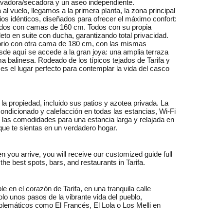
avadora/secadora y un aseo independiente.
l vuelo, llegamos a la primera planta, la zona principal
os idénticos, diseñados para ofrecer el máximo confort:
 dos con camas de 160 cm. Todos con su propia
eto en suite con ducha, garantizando total privacidad.
torio con otra cama de 180 cm, con las mismas
sde aquí se accede a la gran joya: una amplia terraza
a balinesa. Rodeado de los típicos tejados de Tarifa y
 es el lugar perfecto para contemplar la vida del casco
a propiedad, incluido sus patios y azotea privada. La
ondicionado y calefacción en todas las estancias, Wi-Fi
s las comodidades para una estancia larga y relajada en
que te sientas en un verdadero hogar.
 you arrive, you will receive our customized guide full
he best spots, bars, and restaurants in Tarifa.
 en el corazón de Tarifa, en una tranquila calle
solo unos pasos de la vibrante vida del pueblo,
blemáticos como El Francés, El Lola o Los Melli en