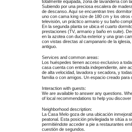
totalmente equipada, zona de lavandería con l
Subiendo por una preciosa escalera de madera a
de descanso. Aquí se encuentran tres dormitori
uno con cama king size de 180 cm y los otros
televisión, un práctico armario y su baño compl
En la segunda planta se ubica el cuarto dormi
prestaciones (TV, armario y baño en suite). De
en la azotea con ducha exterior y una gran cam
con vistas directas al campanario de la iglesia,
antiguo.
Services and common areas:
Los huéspedes tienen acceso exclusivo a toda l
casa cuenta con entrada independiente, aire ac
de alta velocidad, lavadora y secadora, y toda
familia o con amigos. Un espacio creado para 
Interaction with guests:
We are available to answer any questions. When
of local recommendations to help you discover t
Neighborhood description:
La Casa Melo goza de una ubicación inmejorable
peatonal. Esta posición privilegiada te sitúa a 
permitiéndote acceder a pie a restaurantes em
cuestión de segundos.