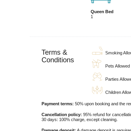
Queen Bed
1
Terms &
Smoking All
Conditions
Pets Allowed
Parties Allow
Children Allo
Payment terms:
50% upon booking and the rem
Cancellation policy:
95% refund for cancellatio
30 days: 100% charge, except cleaning.
Damage deposit:
A damage deposit is required