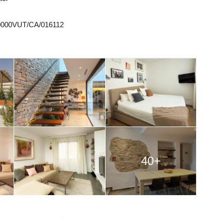
000VUT/CA/016112
40+