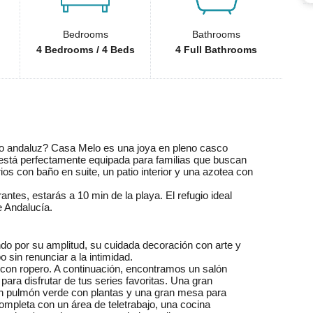
Bedrooms
Bathrooms
4 Bedrooms / 4 Beds
4 Full Bathrooms
blo andaluz? Casa Melo es una joya en pleno casco
a está perfectamente equipada para familias que buscan
os con baño en suite, un patio interior y una azotea con
ntes, estarás a 10 min de la playa. El refugio ideal
e Andalucía.
ndo por su amplitud, su cuidada decoración con arte y
 sin renunciar a la intimidad.
a con ropero. A continuación, encontramos un salón
ara disfrutar de tus series favoritas. Una gran
, un pulmón verde con plantas y una gran mesa para
 completa con un área de teletrabajo, una cocina