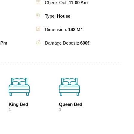
Check-Out:
11:00 Am
Type:
House
Dimension:
182 M²
 Pm
Damage Deposit:
600€
King Bed
Queen Bed
1
1